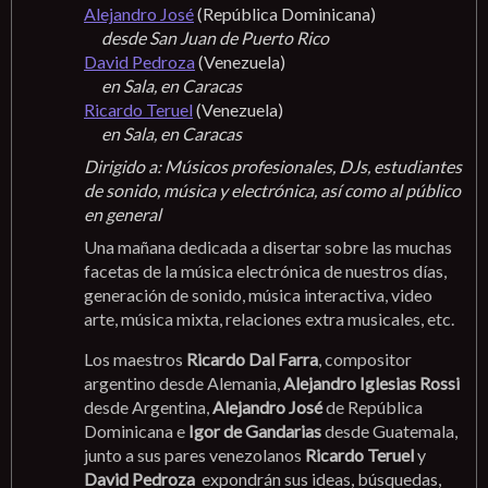
Alejandro José
(República Dominicana)
desde San Juan de Puerto Rico
David Pedroza
(Venezuela)
en Sala, en Caracas
Ricardo Teruel
(Venezuela)
en Sala, en Caracas
Dirigido a: Músicos profesionales, DJs, estudiantes
de sonido, música y electrónica, así como al público
en general
Una mañana dedicada a disertar sobre las muchas
facetas de la música electrónica de nuestros días,
generación de sonido, música interactiva, video
arte, música mixta, relaciones extra musicales, etc.
Los maestros
Ricardo Dal Farra
, compositor
argentino desde Alemania,
Alejandro Iglesias Rossi
desde Argentina,
Alejandro José
de República
Dominicana e
Igor de Gandarias
desde Guatemala,
junto a sus pares venezolanos
Ricardo Teruel
y
David Pedroza
expondrán sus ideas, búsquedas,