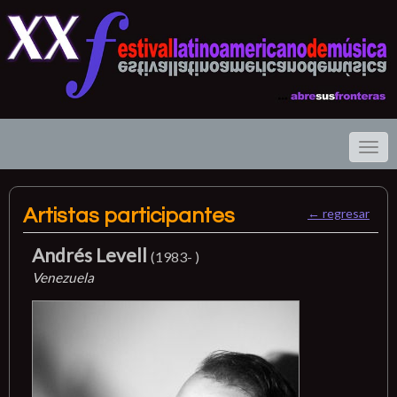
Toggl
navig
Artistas participantes
← regresar
Andrés Levell
(1983- )
Venezuela